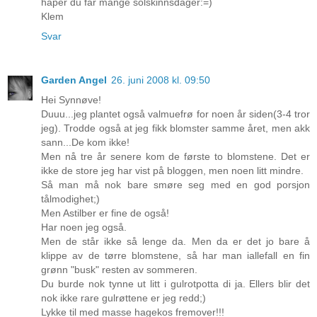
håper du får mange solskinnsdager:=)
Klem
Svar
Garden Angel
26. juni 2008 kl. 09:50
Hei Synnøve!
Duuu...jeg plantet også valmuefrø for noen år siden(3-4 tror
jeg). Trodde også at jeg fikk blomster samme året, men akk
sann...De kom ikke!
Men nå tre år senere kom de første to blomstene. Det er
ikke de store jeg har vist på bloggen, men noen litt mindre.
Så man må nok bare smøre seg med en god porsjon
tålmodighet;)
Men Astilber er fine de også!
Har noen jeg også.
Men de står ikke så lenge da. Men da er det jo bare å
klippe av de tørre blomstene, så har man iallefall en fin
grønn "busk" resten av sommeren.
Du burde nok tynne ut litt i gulrotpotta di ja. Ellers blir det
nok ikke rare gulrøttene er jeg redd;)
Lykke til med masse hagekos fremover!!!