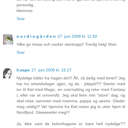
personlig...
klemmss
Svar
n o r d i n g å r d e n
27. juni 2008 kl. 11:50
Vilke go misse och vacker stentrapp!! Trevlig helg! Mari.
Svar
h.espe
27. juni 2008 kl. 16:27
Nydelige bilder fra hagen din!!! Åh, så deilig med ferie!!! Jeg
har tre arbeidsdager igjen, og da - jiiiippiii!!!!! Starter med
tur til Kiel med Magic, en overnatting og retur med Fantasy
(..eller var et omvendt). Jeg skal feire min "store" dag, og
skal reise sammen med mamma, pappa og søstre. Gleder
meg veldig!!! Vel hjemme fra Kiel reiser jeg to uker hjem til
Nordfjord. Gleeeeeder meg!!!
Ja, ikke sant de kolonihagene er bare helt nydelige??