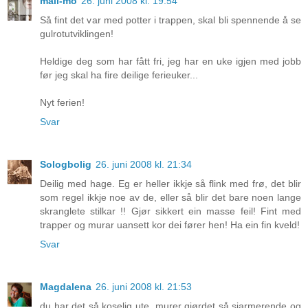
mali-mo
26. juni 2008 kl. 19:54
Så fint det var med potter i trappen, skal bli spennende å se
gulrotutviklingen!
Heldige deg som har fått fri, jeg har en uke igjen med jobb
før jeg skal ha fire deilige ferieuker...
Nyt ferien!
Svar
Sologbolig
26. juni 2008 kl. 21:34
Deilig med hage. Eg er heller ikkje så flink med frø, det blir
som regel ikkje noe av de, eller så blir det bare noen lange
skranglete stilkar !! Gjør sikkert ein masse feil! Fint med
trapper og murar uansett kor dei fører hen! Ha ein fin kveld!
Svar
Magdalena
26. juni 2008 kl. 21:53
du har det så koselig ute, murer gjørdet så sjarmerende og