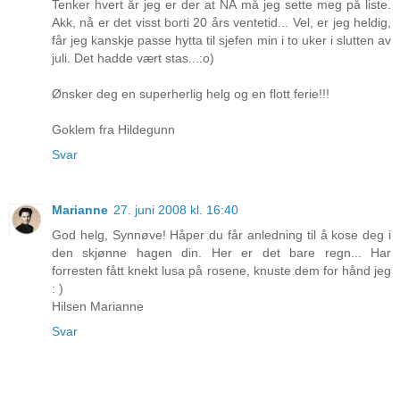
Tenker hvert år jeg er der at NÅ må jeg sette meg på liste.
Akk, nå er det visst borti 20 års ventetid... Vel, er jeg heldig,
får jeg kanskje passe hytta til sjefen min i to uker i slutten av
juli. Det hadde vært stas...:o)
Ønsker deg en superherlig helg og en flott ferie!!!
Goklem fra Hildegunn
Svar
Marianne
27. juni 2008 kl. 16:40
God helg, Synnøve! Håper du får anledning til å kose deg i
den skjønne hagen din. Her er det bare regn... Har
forresten fått knekt lusa på rosene, knuste dem for hånd jeg
: )
Hilsen Marianne
Svar