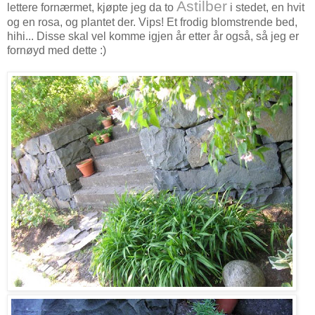
Astilber
lettere fornærmet, kjøpte jeg da to
i stedet, en hvit
og en rosa, og plantet der. Vips! Et frodig blomstrende bed,
hihi... Disse skal vel komme igjen år etter år også, så jeg er
fornøyd med dette :)