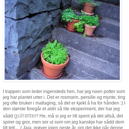
I trappen som leder ingensteds hen, har jeg noen potter som
jeg har plantet urter i. Det er rosmarin, persille og mynte, ting
jeg ofte bruker i matlaging, så det er kjekt å ha for hånden :) I
den største foregår et aldri så lite eksperiment, der har jeg
gulrøtter
sådd
! He, må si jeg er litt spent på det altså, det
spirer og gror, men ser ut som om jeg kanskje har sådd dem
litt tett... :/ Jaja, prøver igjen neste år, om det ikke går denne