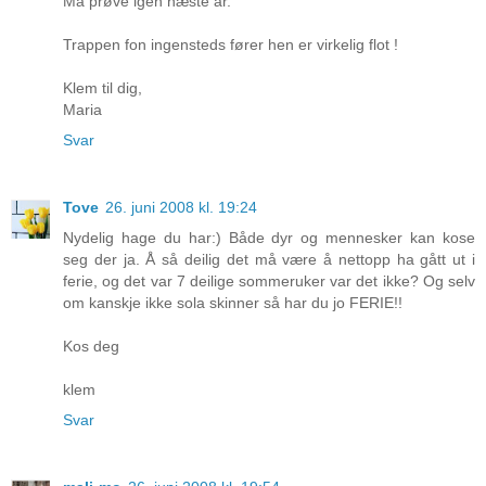
Må prøve igen næste år.
Trappen fon ingensteds fører hen er virkelig flot !
Klem til dig,
Maria
Svar
Tove
26. juni 2008 kl. 19:24
Nydelig hage du har:) Både dyr og mennesker kan kose
seg der ja. Å så deilig det må være å nettopp ha gått ut i
ferie, og det var 7 deilige sommeruker var det ikke? Og selv
om kanskje ikke sola skinner så har du jo FERIE!!
Kos deg
klem
Svar